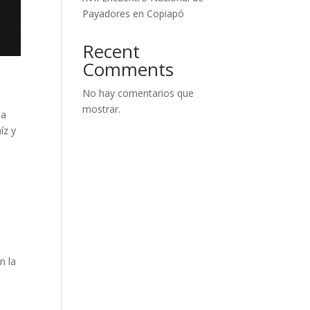
Payadores en Copiapó
Recent
Comments
No hay comentarios que
mostrar.
na
íz y
a
n la