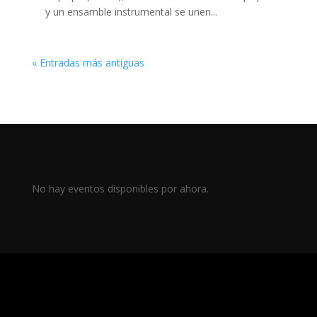
y un ensamble instrumental se unen...
« Entradas más antiguas
No hay eventos disponibles por ahora.