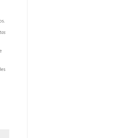
os.
tas
e
les