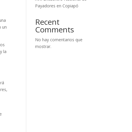
Payadores en Copiapó
Recent
 una
n un
Comments
No hay comentarios que
mos
mostrar.
y la
ará
res,
e
de