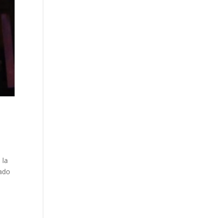
 la
gado