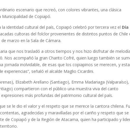
rdinario escenario que recreó, con colores vibrantes, una clásica
la Municipalidad de Copiapó.
a identidad cultural del país, Copiapó celebró por tercera vez el
Día
tacadas cultoras del folclor provenientes de distintos puntos de Chile
3 de marzo en la Sala de Cámara.
aria que nos trasladó a otros tiempos y nos hizo disfrutar de melodí
s 70. Nos acompañó la gran Charito Cofré, quien luego también se su
na jornada inolvidable, de esas que los copiapinos se merecen, y es
 experiencias”, señaló el alcalde Maglio Cicardini.
renas), Elizabeth Arellano (Santiago), Emma Madariaga (Valparaíso),
ntiago) compartieron con el público una muestra viva del canto
as expresiones más profundas del patrimonio cultural del país.
 se le dio el valor y el respeto que se merece la cantora chilena. F
ntentas, agradecidas y maravilladas por el cariño y respeto que se 
te de Copiapó y de la Región de Atacama, quien ha participado y lid
erritorio.