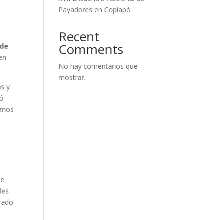
Payadores en Copiapó
Recent
Comments
 de
 en
No hay comentarios que
mostrar.
as y
mó
tamos
ue
les
erado