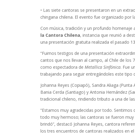
• Las siete cantoras se presentaron en un extrao
chingana chilena. El evento fue organizado por 
Con música, tradición y un profundo homenaje a l
la Cantora Chilena
, instancia que reunió a des
una presentación gratuita realizada el pasado 1
“Fuimos testigos de una presentación extraordin
cantos que nos llevan al campo, al Chile de lo
como espectadora de
Metallica Sinfónica
. Fue u
trabajando para seguir entregándoles este tipo de
Johanna Reyes (Copiapó), Sandra Aliaga (Punta A
Bania Cerda (Santiago) y Antonia Hernández (Sa
tradicional chileno, rindiendo tributo a una de l
“Estamos muy agradecidas por todo. Sentimos que
todo muy hermoso; las cantoras se fueron muy co
brindó”, destacó Johanna Reyes, cantora referen
los tres encuentros de cantoras realizados en el t